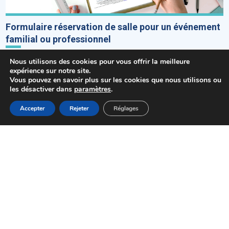
Formulaire réservation de salle pour un événement
familial ou professionnel
Nous utilisons des cookies pour vous offrir la meilleure
expérience sur notre site.
Vous pouvez en savoir plus sur les cookies que nous utilisons ou
les désactiver dans
paramètres
.
MENU
Accepter
Rejeter
Réglages
Accueil
Actualités
Haut
Démarches
Formulaire réservation de salle pour un événement
sportif