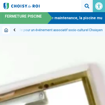
Ouvrir la 
FERMETURE PISCINE
-
En raison de travaux de maintenance, la piscine munici
chevron_left
rvation de salle pour un événement associatif socio-culturel Choisyen