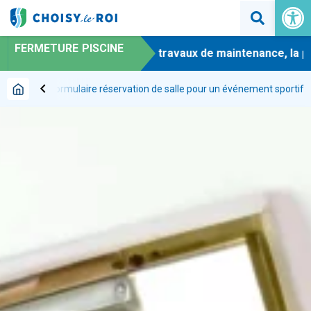
Ouvrir la 
FERMETURE PISCINE
-
En raison de travaux de maintenance, la pis
chevron_left
n de salles
Formulaire réservation de salle pour un événement sportif