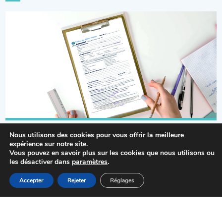
Formulaire de réservation de salle pour un
Nous utilisons des cookies pour vous offrir la meilleure
événement associatif socio-culturel Non-choisyen
expérience sur notre site.
Vous pouvez en savoir plus sur les cookies que nous utilisons ou
les désactiver dans
paramètres
.
MENU
Accepter
Rejeter
Réglages
Accueil
Actualités
Haut
Démarches