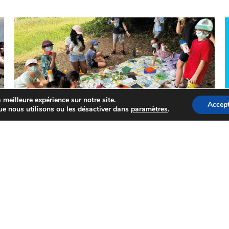
 meilleure expérience sur notre site.
Accept
ue nous utilisons ou les désactiver dans
paramètres
.
FAMILLE ET ÉDUCATION
Protégé : Séjour été à Morillon :
Découvrez les photos
CONSULTER
1
2
3