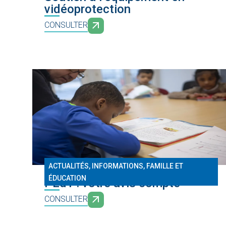
vidéoprotection
CONSULTER
ACTUALITÉS, INFORMATIONS
,
FAMILLE ET
ÉDUCATION
PEdT : votre avis compte
CONSULTER