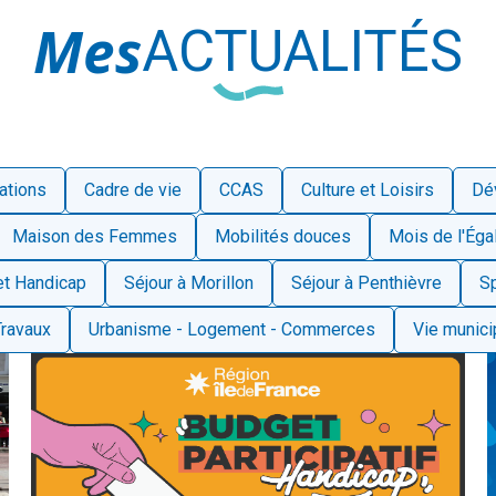
Mes
ACTUALITÉS
mations
Cadre de vie
CCAS
Culture et Loisirs
Dé
Maison des Femmes
Mobilités douces
Mois de l'É
et Handicap
Séjour à Morillon
Séjour à Penthièvre
Sp
Travaux
Urbanisme - Logement - Commerces
Vie munici