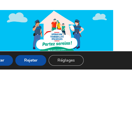
er
Rejeter
Réglages
TRANQUILITÉ PUBIQUE
Opération Tranquillité Vacances
: partez avec l’esprit serein
CONSULTER